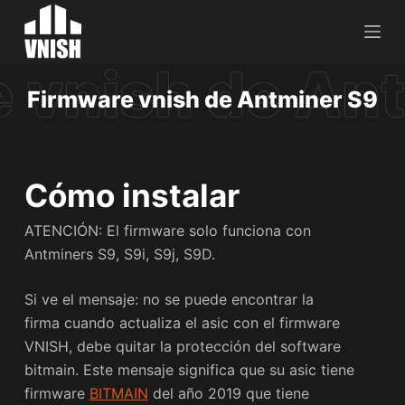
S
a
l
t
Firmware vnish de Antminer S9
a
r
a
l
Cómo instalar
c
ATENCIÓN: El firmware solo funciona con
o
Antminers S9, S9i, S9j, S9D.
n
t
Si ve el mensaje: no se puede encontrar la
e
firma cuando actualiza el asic con el firmware
n
VNISH, debe quitar la protección del software
i
bitmain. Este mensaje significa que su asic tiene
d
firmware
BITMAIN
del año 2019 que tiene
o